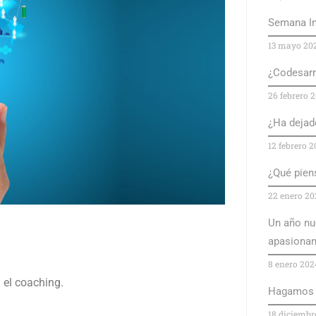
Semana In
13 mayo 20
¿Codesarro
26 febrero 
¿Ha dejado
12 febrero 
¿Qué pien
22 enero 20
Un año nu
apasionan
8 enero 202
 el coaching.
Hagamos b
18 diciembr