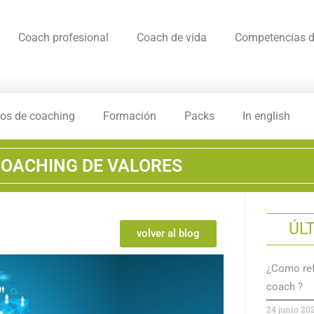
Coach profesional
Coach de vida
Competencias d
os de coaching
Formación
Packs
In english
OACHING DE VALORES
ÚL
volver al blog
¿Como ref
coach ?
24 junio 20