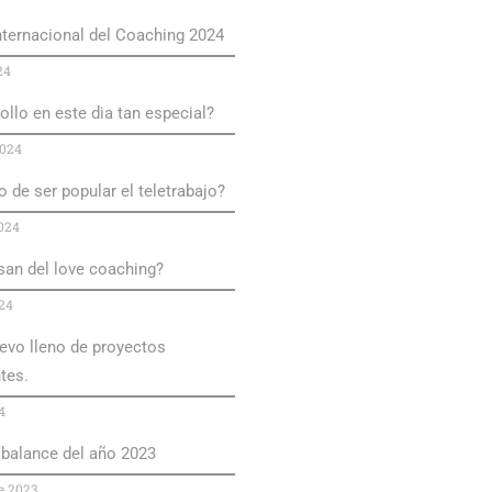
ternacional del Coaching 2024
24
llo en este dia tan especial?
2024
 de ser popular el teletrabajo?
2024
san del love coaching?
24
evo lleno de proyectos
tes.
4
alance del año 2023
e 2023