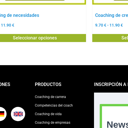
ing de necesidades
Coaching de cr
11.90
€
9.70
€
-
11.90
€
Seleccionar opciones
Se
ONES
PRODUCTOS
INSCRIPCIÓN A
Coaching de carrera
Competencias del coach
Coaching de vida
Coaching de empresas