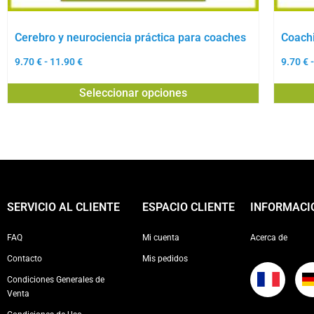
Cerebro y neurociencia práctica para coaches
Coach
9.70
€
-
11.90
€
9.70
€
-
Seleccionar opciones
SERVICIO AL CLIENTE
ESPACIO CLIENTE
INFORMACI
FAQ
Mi cuenta
Acerca de
Contacto
Mis pedidos
Condiciones Generales de
Venta