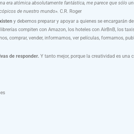
una era atómica absolutamente fantástica, me parece que sólo u
scópicos de nuestro mundo».
C.R. Roger
xisten
y debemos preparar y apoyar a quienes se encargarán de 
s librerías compiten con Amazon, los hoteles con AirBnB, los tax
os, comprar, vender, informarnos, ver películas, formarnos, pub
vas de responder.
Y tanto mejor, porque la creatividad es una 
nes