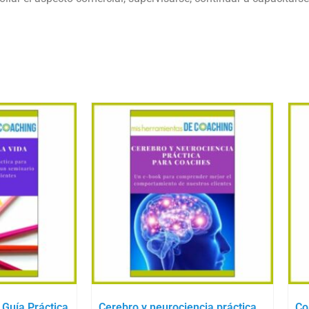
 Guía Práctica
Cerebro y neurociencia práctica
Co