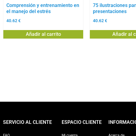
Comprensión y entrenamiento en
75 ilustraciones pa
el manejo del estrés
presentaciones
40.62
€
40.62
€
Añadir al carrito
Añadir al c
SERVICIO AL CLIENTE
ESPACIO CLIENTE
INFORMACI
FAQ
Mi cuenta
Acerca de