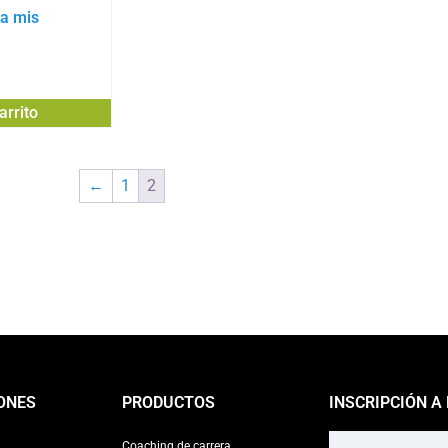
ra mis
arrito
←
1
2
ONES
PRODUCTOS
INSCRIPCIÓN A
Coaching de carrera