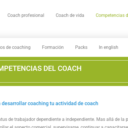
Coach profesional
Coach de vida
Competencias d
os de coaching
Formación
Packs
In english
MPETENCIAS DEL COACH
 desarrollar coaching tu actividad de coach
status de trabajador dependiente a independiente. Mas allá de l
ollar el aspecto comercial, supervisarse, continuar a capacitars