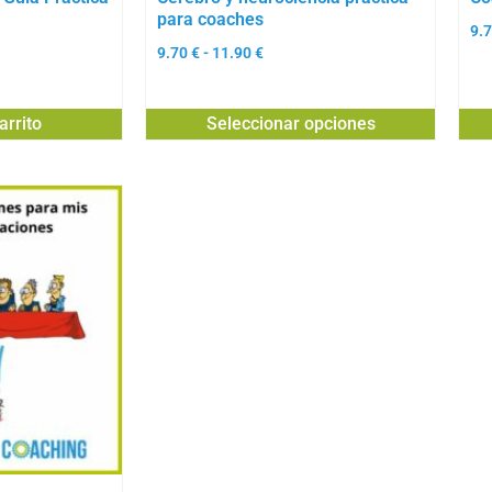
para coaches
9.
9.70
€
-
11.90
€
arrito
Seleccionar opciones